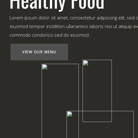
L
o
r
e
m
i
p
s
u
m
d
o
l
o
r
s
i
t
a
m
e
t
,
c
o
n
s
e
c
t
e
t
u
r
a
d
i
p
i
s
c
i
n
g
e
l
i
t
,
s
e
d
e
i
u
s
m
o
d
t
e
m
p
o
r
i
n
c
i
d
i
t
i
o
n
u
l
l
a
n
a
m
i
c
o
l
a
b
o
r
i
s
n
i
s
i
u
t
a
l
i
q
u
i
p
e
c
o
m
m
o
d
o
c
o
n
d
o
r
i
c
o
s
e
d
d
o
e
i
u
s
m
o
d
.
VIEW OUR MENU