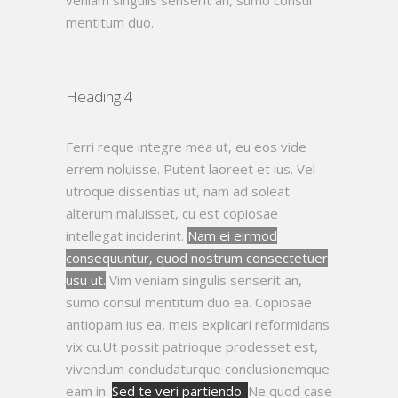
veniam singulis senserit an, sumo consul
mentitum duo.
Heading 4
Ferri reque integre mea ut, eu eos vide
errem noluisse. Putent laoreet et ius. Vel
utroque dissentias ut, nam ad soleat
alterum maluisset, cu est copiosae
intellegat inciderint.
Nam ei eirmod
consequuntur, quod nostrum consectetuer
usu ut.
Vim veniam singulis senserit an,
sumo consul mentitum duo ea. Copiosae
antiopam ius ea, meis explicari reformidans
vix cu.Ut possit patrioque prodesset est,
vivendum concludaturque conclusionemque
eam in.
Sed te veri partiendo.
Ne quod case