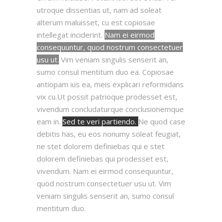
utroque dissentias ut, nam ad soleat
alterum maluisset, cu est copiosae
intellegat inciderint.
Nam ei eirmod
consequuntur, quod nostrum consectetuer
usu ut.
Vim veniam singulis senserit an,
sumo consul mentitum duo ea. Copiosae
antiopam ius ea, meis explicari reformidans
vix cu.Ut possit patrioque prodesset est,
vivendum concludaturque conclusionemque
eam in.
Sed te veri partiendo.
Ne quod case
debitis has, eu eos nonumy soleat feugiat,
ne stet dolorem definiebas qui e stet
dolorem definiebas qui prodesset est,
vivendum. Nam ei eirmod consequuntur,
quod nostrum consectetuer usu ut. Vim
veniam singulis senserit an, sumo consul
mentitum duo.