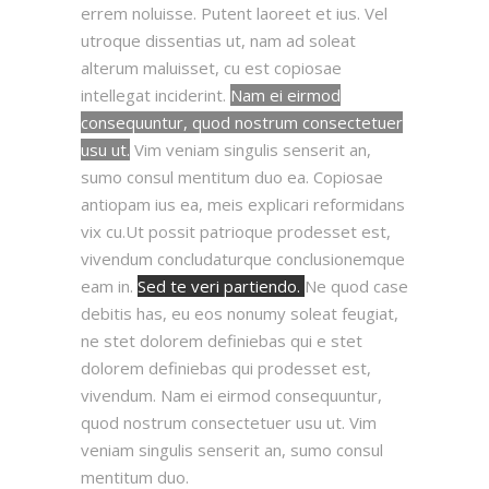
errem noluisse. Putent laoreet et ius. Vel
utroque dissentias ut, nam ad soleat
alterum maluisset, cu est copiosae
intellegat inciderint.
Nam ei eirmod
consequuntur, quod nostrum consectetuer
usu ut.
Vim veniam singulis senserit an,
sumo consul mentitum duo ea. Copiosae
antiopam ius ea, meis explicari reformidans
vix cu.Ut possit patrioque prodesset est,
vivendum concludaturque conclusionemque
eam in.
Sed te veri partiendo.
Ne quod case
debitis has, eu eos nonumy soleat feugiat,
ne stet dolorem definiebas qui e stet
dolorem definiebas qui prodesset est,
vivendum. Nam ei eirmod consequuntur,
quod nostrum consectetuer usu ut. Vim
veniam singulis senserit an, sumo consul
mentitum duo.