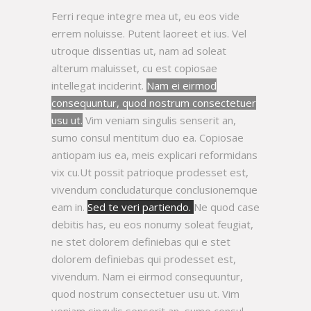
Ferri reque integre mea ut, eu eos vide
errem noluisse. Putent laoreet et ius. Vel
utroque dissentias ut, nam ad soleat
alterum maluisset, cu est copiosae
intellegat inciderint.
Nam ei eirmod
consequuntur, quod nostrum consectetuer
usu ut.
Vim veniam singulis senserit an,
sumo consul mentitum duo ea. Copiosae
antiopam ius ea, meis explicari reformidans
vix cu.Ut possit patrioque prodesset est,
vivendum concludaturque conclusionemque
eam in.
Sed te veri partiendo.
Ne quod case
debitis has, eu eos nonumy soleat feugiat,
ne stet dolorem definiebas qui e stet
dolorem definiebas qui prodesset est,
vivendum. Nam ei eirmod consequuntur,
quod nostrum consectetuer usu ut. Vim