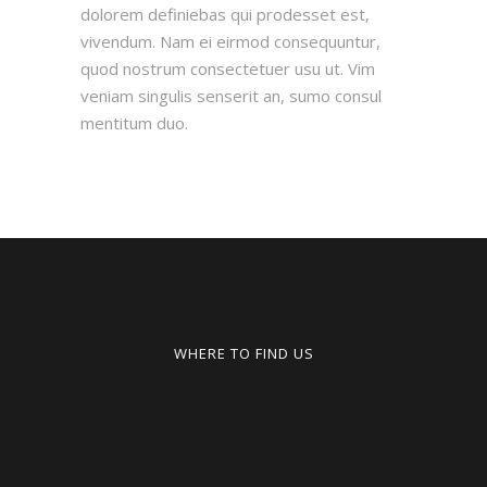
dolorem definiebas qui prodesset est,
vivendum. Nam ei eirmod consequuntur,
quod nostrum consectetuer usu ut. Vim
veniam singulis senserit an, sumo consul
mentitum duo.
WHERE TO FIND US