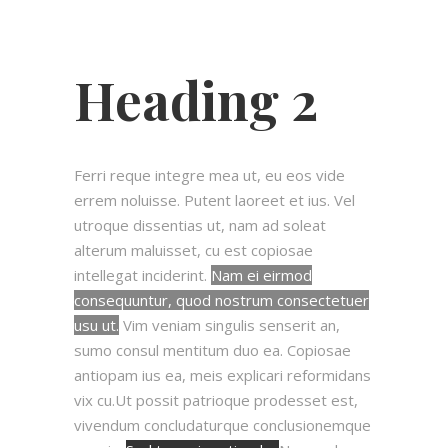
Heading 2
Ferri reque integre mea ut, eu eos vide
errem noluisse. Putent laoreet et ius. Vel
utroque dissentias ut, nam ad soleat
alterum maluisset, cu est copiosae
intellegat inciderint.
Nam ei eirmod
consequuntur, quod nostrum consectetuer
usu ut.
Vim veniam singulis senserit an,
sumo consul mentitum duo ea. Copiosae
antiopam ius ea, meis explicari reformidans
vix cu.Ut possit patrioque prodesset est,
vivendum concludaturque conclusionemque