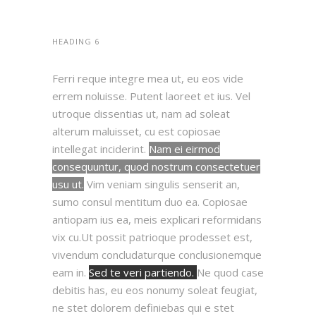
HEADING 6
Ferri reque integre mea ut, eu eos vide
errem noluisse. Putent laoreet et ius. Vel
utroque dissentias ut, nam ad soleat
alterum maluisset, cu est copiosae
intellegat inciderint.
Nam ei eirmod
consequuntur, quod nostrum consectetuer
usu ut.
Vim veniam singulis senserit an,
sumo consul mentitum duo ea. Copiosae
antiopam ius ea, meis explicari reformidans
vix cu.Ut possit patrioque prodesset est,
vivendum concludaturque conclusionemque
eam in.
Sed te veri partiendo.
Ne quod case
debitis has, eu eos nonumy soleat feugiat,
ne stet dolorem definiebas qui e stet